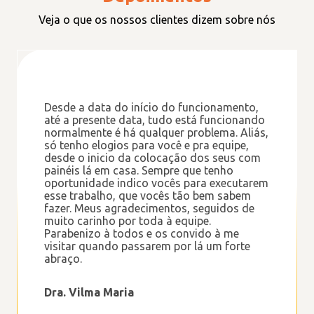
Veja o que os nossos clientes dizem sobre nós
Estou muito contente com o serviço da
empresa INVOGA. Pois atendeu todos os
nossos anseios em relação a pagar menos
na energia elétrica . Aliás, superou nossas
expectativas , nos primeiros meses agora ,
não pagamos nada a Eneel e ainda ficamos
com crédito ! Fizemos um grande
investimento em nosso orçamento! São
ótimos profissionais ! Eu recomendo!
Dona Maria