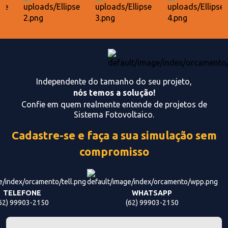
Independente do tamanho do seu projeto,
nós temos a solução!
Confie em quem realmente entende de projetos de
Sistema Fotovoltaico.
Cadastre-se e faça a sua simulação sem
compromisso
TELEFONE
WHATSAPP
62) 99903-2150
(62) 99903-2150
Preencha os campos abaixo e faça